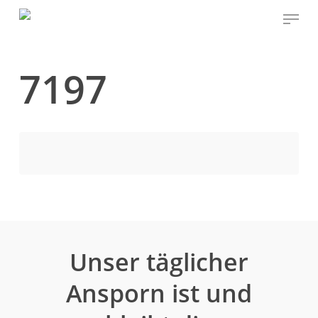
Skip
Menu
to
main
content
7197
Unser täglicher
Ansporn ist und